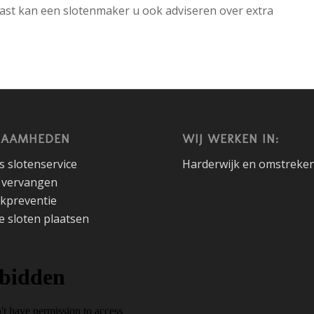
ast kan een slotenmaker u ook adviseren over extra
ZAAMHEDEN
WIJ WERKEN IN:
s slotenservice
Harderwijk en omstreke
n vervangen
akpreventie
e sloten plaatsen