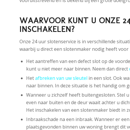
vooruitstrevend en is bekend bij een grote doelgro
WAARVOOR KUNT U ONZE 24
INSCHAKELEN?
Onze 24 uur slotenservice is in verschillende situati
waarbij u direct een slotenmaker nodig heeft voor 
Het aantreffen van een defect slot op de voorde
kunt u niet meer naar binnen. Neem dan direct
Het
afbreken van uw sleutel
in een slot. Ook wa
naar binnen. In deze situatie is het handig om 
Wanneer u zichzelf heeft buitengesloten. Stel u
even naar buiten en de deur waait achter u dicht
Het inschakelen van een slotenmaker biedt in zo
Inbraakschade na een inbraak. Wanneer er een 
plaatsgevonden binnen uw woning brengt dit ve